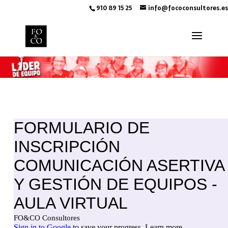
910 89 15 25
info@fococonsultores.es