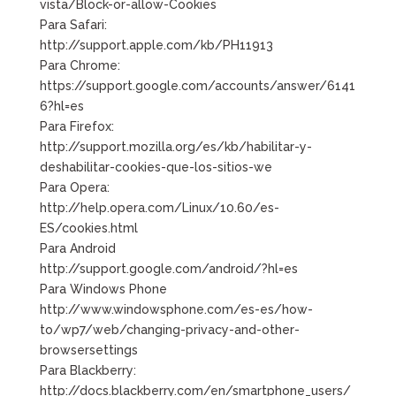
vista/Block-or-allow-Cookies
Para Safari:
http://support.apple.com/kb/PH11913
Para Chrome:
https://support.google.com/accounts/answer/6141
6?hl=es
Para Firefox:
http://support.mozilla.org/es/kb/habilitar-y-
deshabilitar-cookies-que-los-sitios-we
Para Opera:
http://help.opera.com/Linux/10.60/es-
ES/cookies.html
Para Android
http://support.google.com/android/?hl=es
Para Windows Phone
http://www.windowsphone.com/es-es/how-
to/wp7/web/changing-privacy-and-other-
browsersettings
Para Blackberry:
http://docs.blackberry.com/en/smartphone_users/