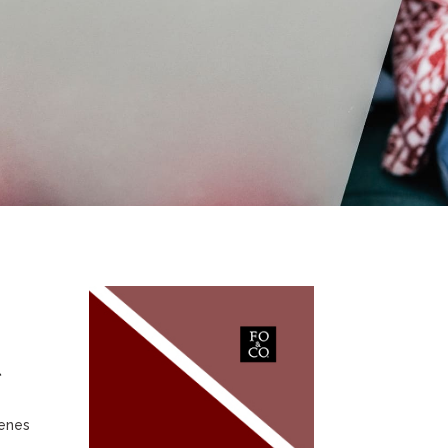
l
venes