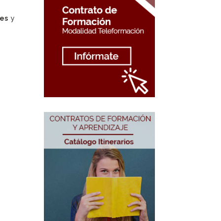
nes
y