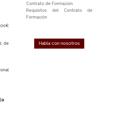
Contrato de Formación
Requisitos del Contrato de
Formación
.800€
Habla con nosotros
2, de
ional
ta