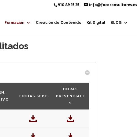
910 89 15 25
info@fococonsultores.es
Formación
Creación de Contenido
Kit Digital
BLOG
ditados
HORAS
EN.
FICHAS SEPE
PRESENCIALE
TIVO
S