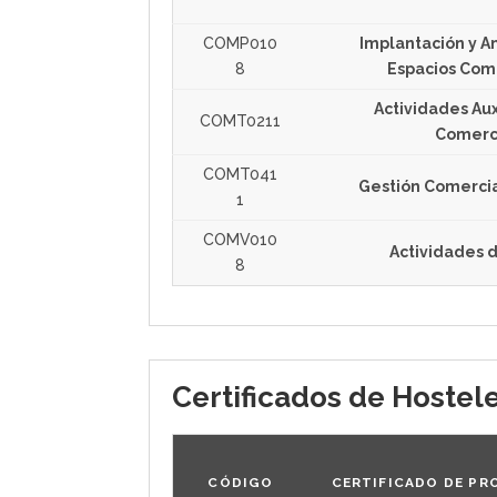
COMP010
Implantación y A
8
Espacios Com
Actividades Aux
COMT0211
Comerc
COMT041
Gestión Comercia
1
COMV010
Actividades 
8
Certificados de Hostele
CÓDIGO
CERTIFICADO DE PR