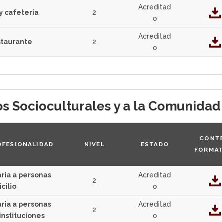
Acreditad
 y cafetería
2
o
Acreditad
staurante
2
o
ios Socioculturales y a la Comunidad
CONT
OFESIONALIDAD
NIVEL
ESTADO
FORMA
aria a personas
Acreditad
2
cilio
o
aria a personas
Acreditad
2
nstituciones
o