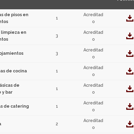
s de pisos en
Acreditad
1
ntos
o
y limpieza en
Acreditad
3
ntos
o
Acreditad
ojamientos
3
o
Acreditad
as de cocina
1
o
ásicas de
Acreditad
1
 y bar
o
Acreditad
s de catering
1
o
Acreditad
a
2
o