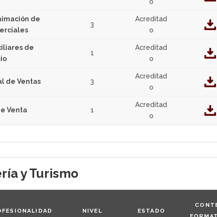
o
nimación de
Acreditad
3
erciales
o
iliares de
Acreditad
1
io
o
Acreditad
l de Ventas
3
o
Acreditad
de Venta
1
o
ría y Turismo
CONT
OFESIONALIDAD
NIVEL
ESTADO
FORMA