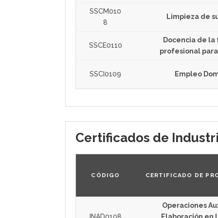
SSCM010
Limpieza de su
8
Docencia de la
SSCE0110
profesional par
SSCI0109
Empleo Dom
Certificados de Industr
CÓDIGO
CERTIFICADO DE PR
Operaciones Aux
INAD0108
Elaboración en l