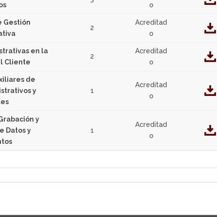
os
o
e Gestión
Acreditad
2
ativa
o
trativas en la
Acreditad
2
l Cliente
o
iliares de
Acreditad
strativos y
1
o
les
Grabación y
Acreditad
e Datos y
1
o
tos