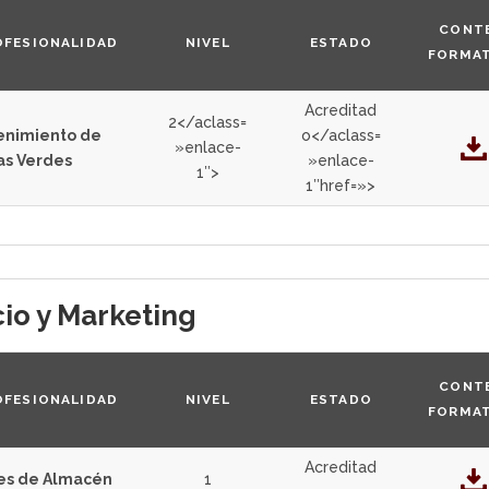
CONT
OFESIONALIDAD
NIVEL
ESTADO
FORMA
Acreditad
2</aclass=
tenimiento de
o</aclass=
»enlace-
as Verdes
»enlace-
1″>
1″href=»>
io y Marketing
CONT
OFESIONALIDAD
NIVEL
ESTADO
FORMA
Acreditad
res de Almacén
1