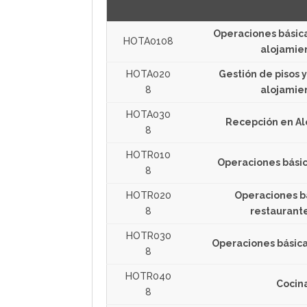
Operaciones básica
HOTA0108
alojamie
HOTA020
Gestión de pisos 
8
alojamie
HOTA030
Recepción en Al
8
HOTR010
Operaciones básic
8
HOTR020
Operaciones b
8
restaurante
HOTR030
Operaciones básica
8
HOTR040
Cocin
8