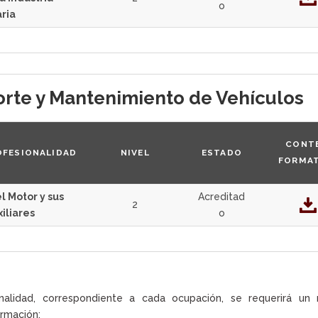
o
ria
orte y Mantenimiento de Vehículos
CONT
OFESIONALIDAD
NIVEL
ESTADO
FORMA
 Motor y sus
Acreditad
2
iliares
o
nalidad, correspondiente a cada ocupación, se requerirá un n
rmación: