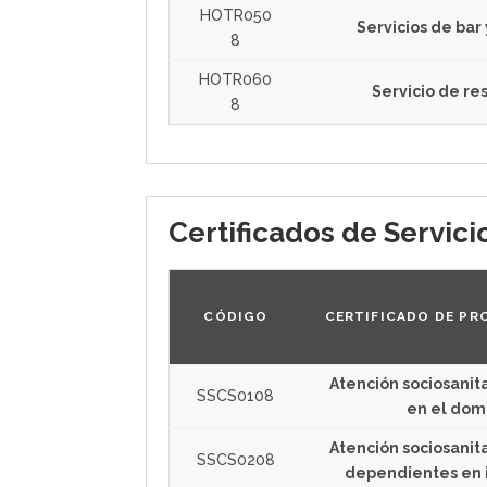
HOTR050
Servicios de bar
8
HOTR060
Servicio de re
8
Certificados de Servic
CÓDIGO
CERTIFICADO DE PR
Atención sociosanit
SSCS0108
en el domi
Atención sociosanit
SSCS0208
dependientes en i