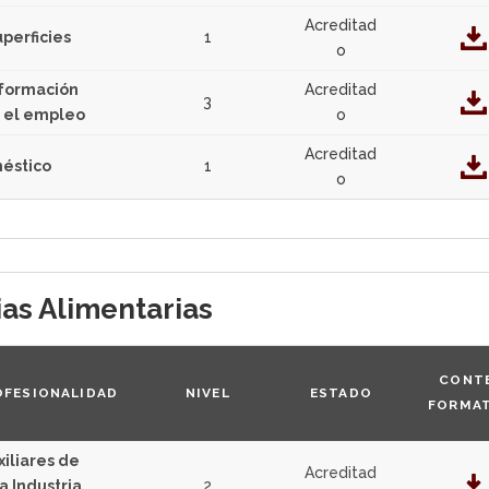
Acreditad
perficies
1
o
 formación
Acreditad
3
a el empleo
o
Acreditad
éstico
1
o
ias Alimentarias
CONT
OFESIONALIDAD
NIVEL
ESTADO
FORMA
iliares de
Acreditad
a Industria
2