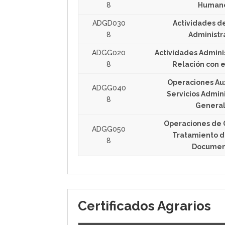
8
Human
ADGD030
Actividades d
8
Administr
ADGG020
Actividades Adminis
8
Relación con e
Operaciones Aux
ADGG040
Servicios Admini
8
Genera
Operaciones de 
ADGG050
Tratamiento d
8
Documen
Certificados Agrarios