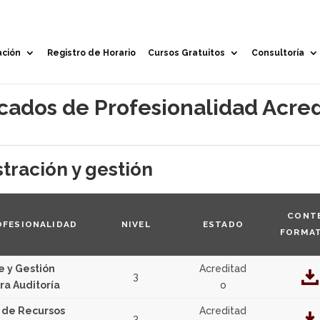
ación
Registro de Horario
Cursos Gratuitos
Consultoría
icados de Profesionalidad Acre
tración y gestión
CONT
OFESIONALIDAD
NIVEL
ESTADO
FORMA
e y Gestión
Acreditad
3
ra Auditoría
o
 de Recursos
Acreditad
3