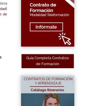
lleva
idad
)
0 de
s
Guía Completa Contratos
de Formación