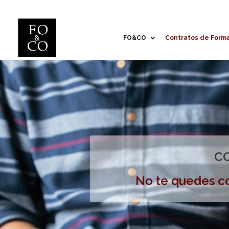
FO&CO
Contratos de Form
CO
No te quedes co