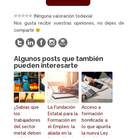
(Ninguna valoración todavía)
Nos gusta recibir vuestras opiniones, no dejes de
compartir
Algunos posts que también
pueden interesarte
¿Sabías que
La Fundación
Acceso a
los
Estatal para la
formación
trabajadores
Formación en
bonificada: a
del sector
el Empleo: la
lo que apunta
metal deben
aliada en la
la nueva Ley