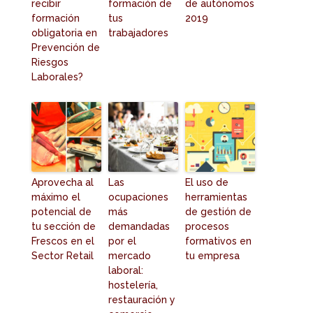
recibir
formación de
de autónomos
formación
tus
2019
obligatoria en
trabajadores
Prevención de
Riesgos
Laborales?
Aprovecha al
Las
El uso de
máximo el
ocupaciones
herramientas
potencial de
más
de gestión de
tu sección de
demandadas
procesos
Frescos en el
por el
formativos en
Sector Retail
mercado
tu empresa
laboral:
hostelería,
restauración y