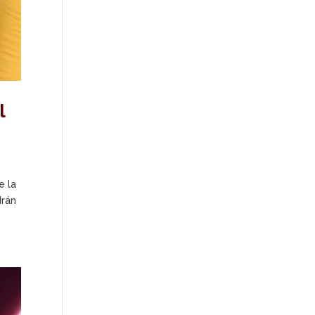
l
e la
drán