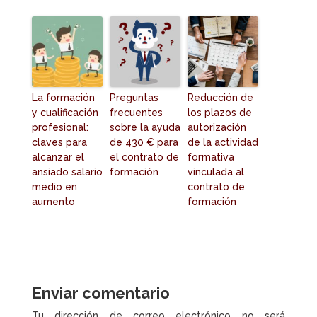
La formación
Preguntas
Reducción de
y cualificación
frecuentes
los plazos de
profesional:
sobre la ayuda
autorización
claves para
de 430 € para
de la actividad
alcanzar el
el contrato de
formativa
ansiado salario
formación
vinculada al
medio en
contrato de
aumento
formación
Enviar comentario
Tu dirección de correo electrónico no será