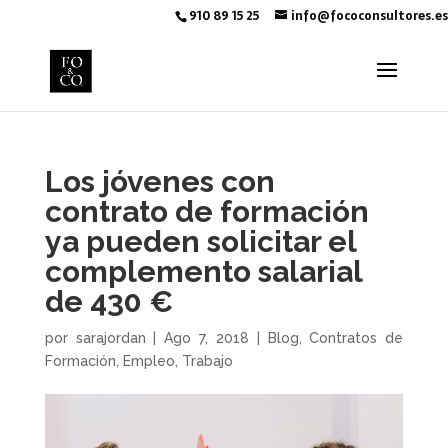
910 89 15 25
info@fococonsultores.es
Los jóvenes con
contrato de formación
ya pueden solicitar el
complemento salarial
de 430 €
por
sarajordan
|
Ago 7, 2018
|
Blog
,
Contratos de
Formación
,
Empleo
,
Trabajo