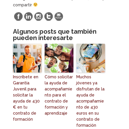
compartir
Algunos posts que también
pueden interesarte
Inscríbete en
Cómo solicitar
Muchos
Garantía
la ayuda de
jóvenes ya
Juvenil para
acompañamie
disfrutan de la
solicitar la
nto para el
ayuda de
ayuda de 430
contrato de
acompañamie
€ en tu
formación y
nto de 430
contrato de
aprendizaje
euros en su
formación
contrato de
formación