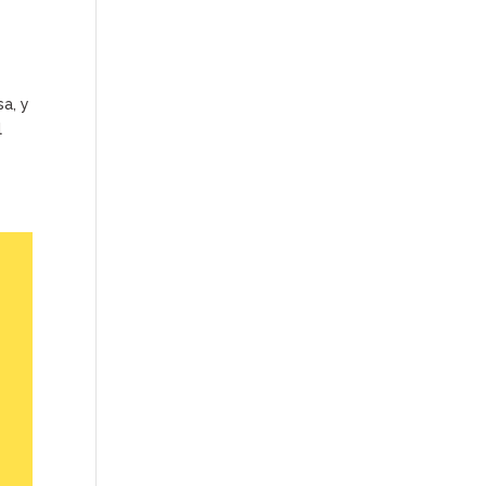
a, y
l