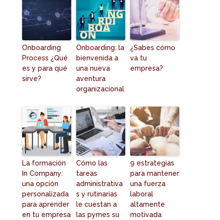
Onboarding
Onboarding: la
¿Sabes cómo
Process ¿Qué
bienvenida a
va tu
es y para qué
una nueva
empresa?
sirve?
aventura
organizacional
La formación
Cómo las
9 estrategias
In Company:
tareas
para mantener
una opción
administrativa
una fuerza
personalizada
s y rutinarias
laboral
para aprender
le cuestan a
altamente
en tu empresa
las pymes su
motivada