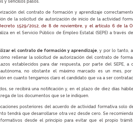
s y sencillos pasos.
torización del contrato de formación y aprendizaje correctament
n de la solicitud de autorización de inicio de la actividad form
l Decreto 1529/2012, de 8 de noviembre, y el artículo 6 de la 
ealiza en el Servicio Público de Empleo Estatal (SEPE) a través d
lizar el contrato de formación y aprendizaje
, y por lo tanto, 
cómo rellenar la solicitud de autorización del contrato de forma
azos establecidos para dar respuesta, por parte del SEPE, a 
 autónoma, no obstante el máximo marcado es un mes, por 
n en cuanto tengamos claro el candidato que va a ser contratad
idos, se recibirá una notificación y, en el plazo de diez días hábile
entrega de los documentos que se le indiquen.
icaciones posteriores del acuerdo de actividad formativa solo 
iento tendrá que desarrollarse otra vez desde cero. Se recomiend
s formativos desde el principio para evitar que el propio trámi