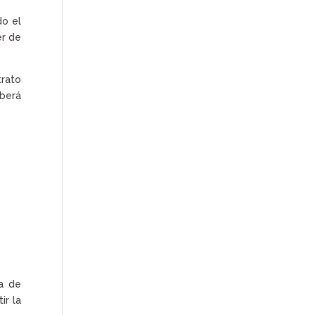
do el
er de
trato
eberá
a de
ir la