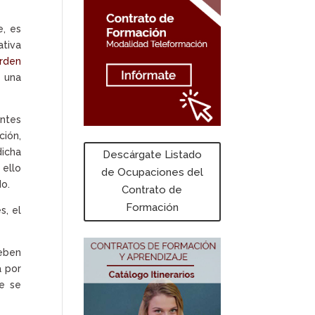
e, es
ativa
Orden
e una
antes
ción,
dicha
Descárgate Listado
ello
de Ocupaciones del
o.
Contrato de
Formación
s, el
deben
a por
te se