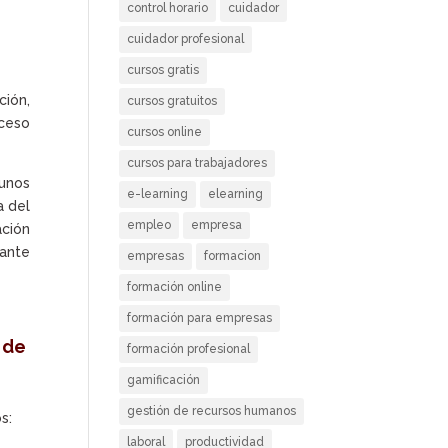
control horario
cuidador
cuidador profesional
cursos gratis
ción,
cursos gratuitos
cceso
cursos online
cursos para trabajadores
gunos
e-learning
elearning
a del
empleo
empresa
ación
rante
empresas
formacion
formación online
formación para empresas
 de
formación profesional
gamificación
gestión de recursos humanos
s:
laboral
productividad