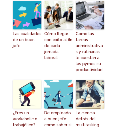
Las cualidades
Cómo llegar
Cómo las
de un buen
con éxito al fin
tareas
jefe
de cada
administrativa
jornada
s y rutinarias
laboral
le cuestan a
las pymes su
productividad
¿Eres un
De empleado
La ciencia
workaholic o
a buen jefe:
detrás del
trabajólico?
cómo saber si
multitasking