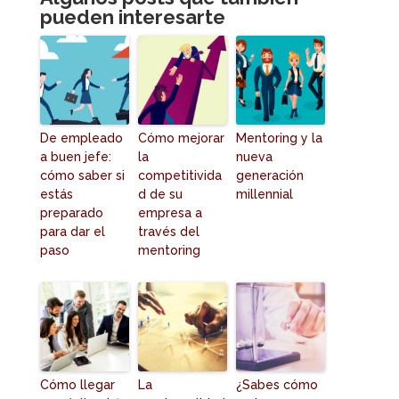
pueden interesarte
De empleado
Cómo mejorar
Mentoring y la
a buen jefe:
la
nueva
cómo saber si
competitivida
generación
estás
d de su
millennial
preparado
empresa a
para dar el
través del
paso
mentoring
Cómo llegar
La
¿Sabes cómo