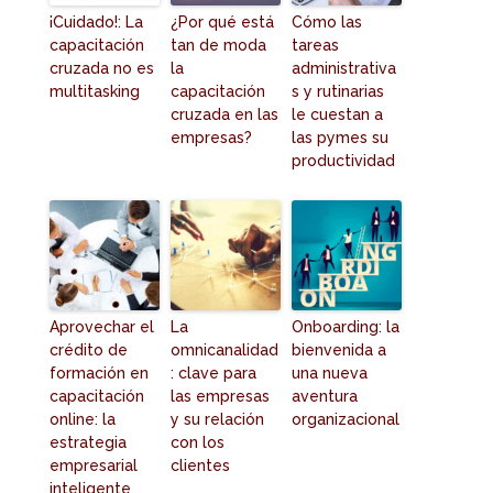
¡Cuidado!: La
¿Por qué está
Cómo las
capacitación
tan de moda
tareas
cruzada no es
la
administrativa
multitasking
capacitación
s y rutinarias
cruzada en las
le cuestan a
empresas?
las pymes su
productividad
Aprovechar el
La
Onboarding: la
crédito de
omnicanalidad
bienvenida a
formación en
: clave para
una nueva
capacitación
las empresas
aventura
online: la
y su relación
organizacional
estrategia
con los
empresarial
clientes
inteligente