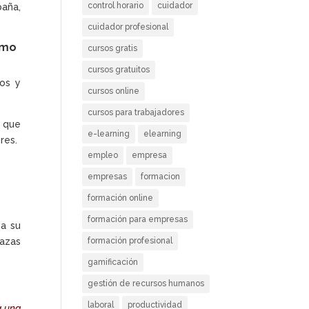
control horario
cuidador
paña,
cuidador profesional
omo
cursos gratis
cursos gratuitos
os y
cursos online
cursos para trabajadores
 que
e-learning
elearning
res.
empleo
empresa
empresas
formacion
formación online
formación para empresas
 a su
formación profesional
lazas
gamificación
gestión de recursos humanos
laboral
productividad
a una