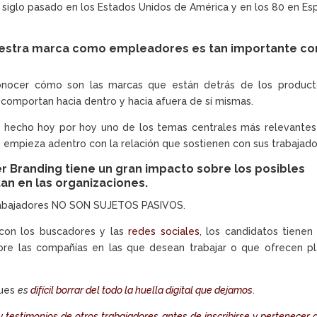
 siglo pasado en los Estados Unidos de América y en los 80 en Es
nuestra marca como empleadores es tan importante c
onocer cómo son las marcas que están detrás de los product
 comportan hacia dentro y hacia afuera de sí mismas.
 hecho hoy por hoy uno de los temas centrales más relevantes
 empieza adentro con la relación que sostienen con sus trabajado
r Branding tiene un gran impacto sobre los posibles
an en las organizaciones.
rabajadores NO SON SUJETOS PASIVOS.
 con los buscadores y las
redes sociales
, los candidatos tienen
obre las compañías en las que desean trabajar o que ofrecen p
pues
es
difícil borrar del todo la huella digital que dejamos
.
y testimonios de otros trabajadores antes de inscribirse y pertenecer 