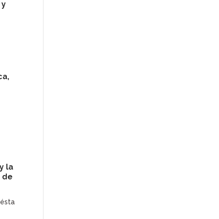
 y
ca,
y la
o de
 ésta