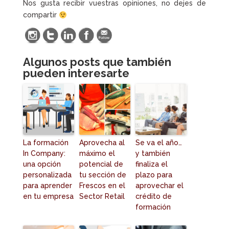
Nos gusta recibir vuestras opiniones, no dejes de
compartir
Algunos posts que también
pueden interesarte
La formación
Aprovecha al
Se va el año…
In Company:
máximo el
y también
una opción
potencial de
finaliza el
personalizada
tu sección de
plazo para
para aprender
Frescos en el
aprovechar el
en tu empresa
Sector Retail
crédito de
formación