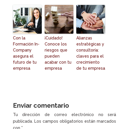
Con la
¡Cuidado!
Alianzas
Formación In-
Conoce los
estratégicas y
Company
riesgos que
consultoría:
asegura el
pueden
claves para el
futuro de tu
acabar con tu
crecimiento
empresa
empresa
de tu empresa
Enviar comentario
Tu dirección de correo electrónico no será
publicada.
Los campos obligatorios están marcados
con
*