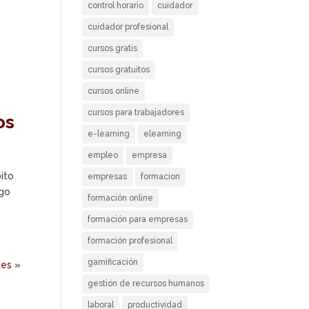
control horario
cuidador
cuidador profesional
cursos gratis
cursos gratuitos
cursos online
cursos para trabajadores
os
e-learning
elearning
empleo
empresa
ito
empresas
formacion
ego
formación online
formación para empresas
formación profesional
gamificación
tes »
gestión de recursos humanos
laboral
productividad