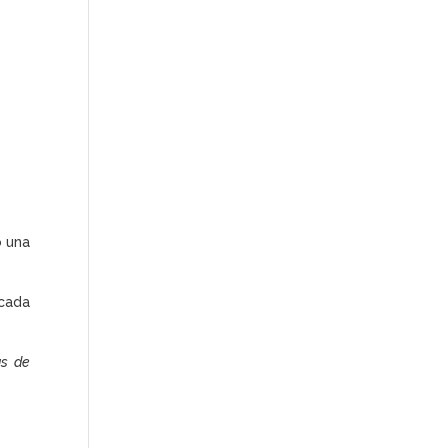
o una
 cada
as de