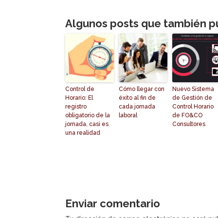
Algunos posts que también p
Control de
Cómo llegar con
Nuevo Sistema
Horario: El
éxito al fin de
de Gestión de
registro
cada jornada
Control Horario
obligatorio de la
laboral
de FO&CO
jornada, casi es
Consultores
una realidad
Enviar comentario