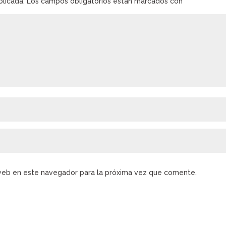
blicada.
Los campos obligatorios están marcados con
*
web en este navegador para la próxima vez que comente.