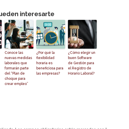
ueden interesarte
Conoce las
¿Por qué la
¿Cómo elegir un
nuevas medidas
flexibilidad
buen Software
laborales que
horaria es
de Gestión para
formarán parte
beneficiosa para
el Registro de
del “Plan de
las empresas?
Horario Laboral?
choque para
crear empleo”