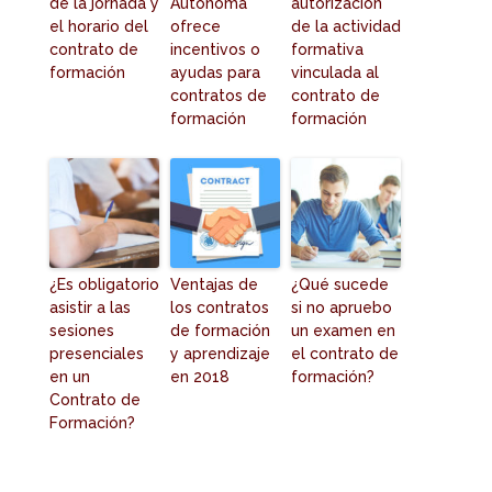
de la jornada y
Autónoma
autorización
el horario del
ofrece
de la actividad
contrato de
incentivos o
formativa
formación
ayudas para
vinculada al
contratos de
contrato de
formación
formación
¿Es obligatorio
Ventajas de
¿Qué sucede
asistir a las
los contratos
si no apruebo
sesiones
de formación
un examen en
presenciales
y aprendizaje
el contrato de
en un
en 2018
formación?
Contrato de
Formación?