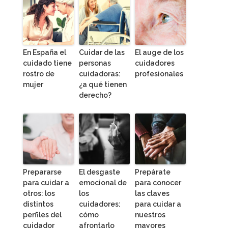
En España el
Cuidar de las
El auge de los
cuidado tiene
personas
cuidadores
rostro de
cuidadoras:
profesionales
mujer
¿a qué tienen
derecho?
Prepararse
El desgaste
Prepárate
para cuidar a
emocional de
para conocer
otros: los
los
las claves
distintos
cuidadores:
para cuidar a
perfiles del
cómo
nuestros
cuidador
afrontarlo
mayores