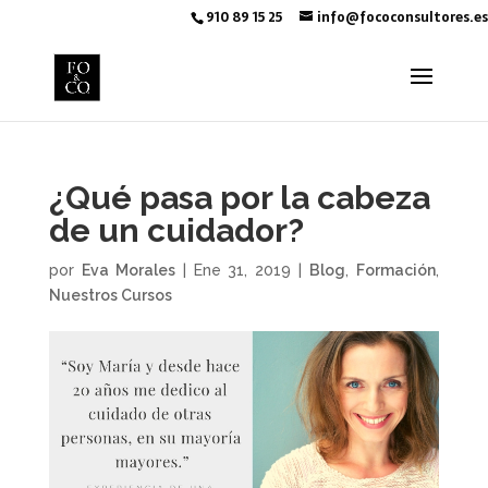
910 89 15 25
info@fococonsultores.es
¿Qué pasa por la cabeza
de un cuidador?
por
Eva Morales
|
Ene 31, 2019
|
Blog
,
Formación
,
Nuestros Cursos