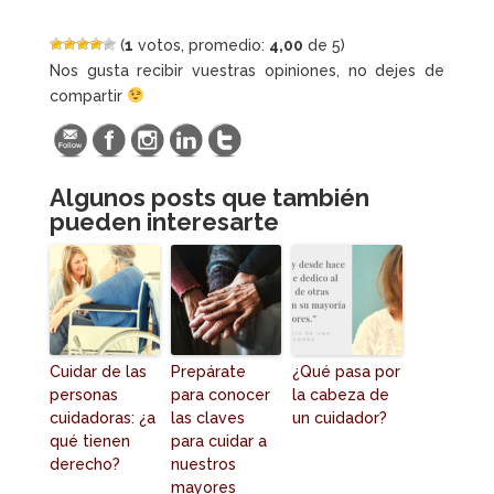
(
1
votos, promedio:
4,00
de 5)
Nos gusta recibir vuestras opiniones, no dejes de
compartir
Algunos posts que también
pueden interesarte
Cuidar de las
Prepárate
¿Qué pasa por
personas
para conocer
la cabeza de
cuidadoras: ¿a
las claves
un cuidador?
qué tienen
para cuidar a
derecho?
nuestros
mayores