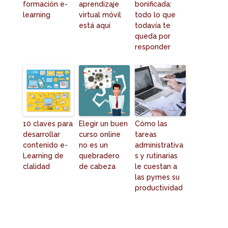
formación e-
aprendizaje
bonificada:
learning
virtual móvil
todo lo que
está aquí
todavía te
queda por
responder
10 claves para
Elegir un buen
Cómo las
desarrollar
curso online
tareas
contenido e-
no es un
administrativa
Learning de
quebradero
s y rutinarias
clalidad
de cabeza
le cuestan a
las pymes su
productividad