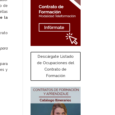
zo de
ellas
e la
rato
 para
Descárgate Listado
de Ocupaciones del
 para
Contrato de
les y
Formación