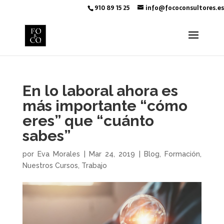
910 89 15 25
info@fococonsultores.es
En lo laboral ahora es
más importante “cómo
eres” que “cuánto
sabes”
por
Eva Morales
|
Mar 24, 2019
|
Blog
,
Formación
,
Nuestros Cursos
,
Trabajo