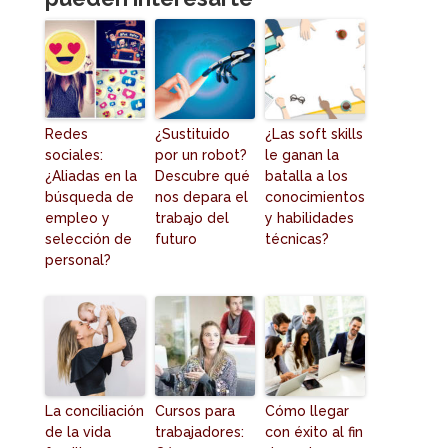
Redes
¿Sustituido
¿Las soft skills
sociales:
por un robot?
le ganan la
¿Aliadas en la
Descubre qué
batalla a los
búsqueda de
nos depara el
conocimientos
empleo y
trabajo del
y habilidades
selección de
futuro
técnicas?
personal?
La conciliación
Cursos para
Cómo llegar
de la vida
trabajadores:
con éxito al fin