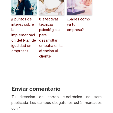
5 puntos de
8 efectivas
¿Sabes cómo
interés sobre
técnicas
va tu
la
psicológicas
empresa?
implementaci
para
ón del Plan de
desarrollar
igualdad en
empatía en la
empresas
atención al
cliente
Enviar comentario
Tu dirección de correo electrónico no será
publicada.
Los campos obligatorios están marcados
con
*