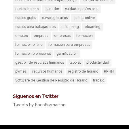
contratos de formación y aprendizaje
control de horarios
control horario
cuidador
cuidador profesional
cursos gratis
cursos gratuitos
cursos online
cursos para trabajadores
e-learning
elearning
empleo
empresa
empresas
formacion
formación online
formación para empresas
formación profesional
gamificación
gestión de recursos humanos
laboral
productividad
pymes
recursos humanos
registro de horario
RRHH
Software de Gestión de Registro de Horario
trabajo
Síguenos en Twitter
Tweets by FocoFormacion